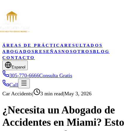
ÁREAS DE PRÁCTICA
RESULTADOS
ABOGADOS
RESEÑAS
NOSOTROS
BLOG
CONTACTO
Espanol
305-770-6666
Consulta Gratis
Call
Car Accidents
|
3 min read
|
May 3, 2026
¿Necesita un Abogado de
Accidentes en Miami? Esto