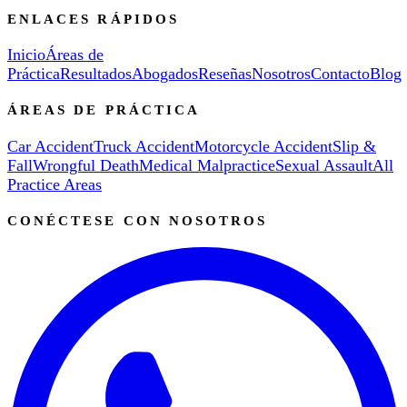
ENLACES RÁPIDOS
Inicio
Áreas de
Práctica
Resultados
Abogados
Reseñas
Nosotros
Contacto
Blog
ÁREAS DE PRÁCTICA
Car Accident
Truck Accident
Motorcycle Accident
Slip &
Fall
Wrongful Death
Medical Malpractice
Sexual Assault
All
Practice Areas
CONÉCTESE CON NOSOTROS