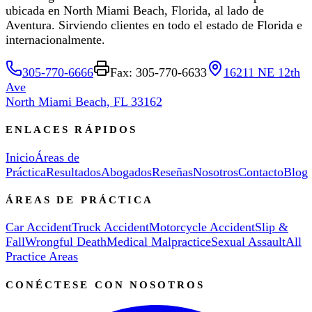
ubicada en North Miami Beach, Florida, al lado de
Aventura. Sirviendo clientes en todo el estado de Florida e
internacionalmente.
305-770-6666
Fax: 305-770-6633
16211 NE 12th
Ave
North Miami Beach, FL 33162
ENLACES RÁPIDOS
Inicio
Áreas de
Práctica
Resultados
Abogados
Reseñas
Nosotros
Contacto
Blog
ÁREAS DE PRÁCTICA
Car Accident
Truck Accident
Motorcycle Accident
Slip &
Fall
Wrongful Death
Medical Malpractice
Sexual Assault
All
Practice Areas
CONÉCTESE CON NOSOTROS