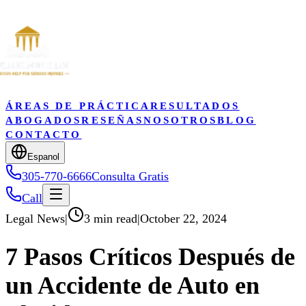
ÁREAS DE PRÁCTICA
RESULTADOS
ABOGADOS
RESEÑAS
NOSOTROS
BLOG
CONTACTO
Espanol
305-770-6666
Consulta Gratis
Call
Legal News
|
3 min read
|
October 22, 2024
7 Pasos Críticos Después de
un Accidente de Auto en