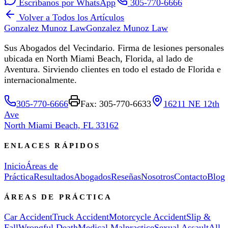
Escríbanos por WhatsApp
305-770-6666
Volver a Todos los Artículos
Gonzalez Munoz Law
Gonzalez Munoz Law
Sus Abogados del Vecindario. Firma de lesiones personales
ubicada en North Miami Beach, Florida, al lado de
Aventura. Sirviendo clientes en todo el estado de Florida e
internacionalmente.
305-770-6666
Fax: 305-770-6633
16211 NE 12th
Ave
North Miami Beach, FL 33162
ENLACES RÁPIDOS
Inicio
Áreas de
Práctica
Resultados
Abogados
Reseñas
Nosotros
Contacto
Blog
ÁREAS DE PRÁCTICA
Car Accident
Truck Accident
Motorcycle Accident
Slip &
Fall
Wrongful Death
Medical Malpractice
Sexual Assault
All