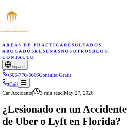
ÁREAS DE PRÁCTICA
RESULTADOS
ABOGADOS
RESEÑAS
NOSOTROS
BLOG
CONTACTO
Espanol
305-770-6666
Consulta Gratis
Call
Car Accidents
|
3 min read
|
May 27, 2026
¿Lesionado en un Accidente
de Uber o Lyft en Florida?