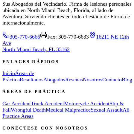
Sus Abogados del Vecindario. Firma de lesiones personales
ubicada en North Miami Beach, Florida, al lado de
Aventura. Sirviendo clientes en todo el estado de Florida e
internacionalmente.
305-770-6666
Fax: 305-770-6633
16211 NE 12th
Ave
North Miami Beach, FL 33162
ENLACES RÁPIDOS
Inicio
Áreas de
Práctica
Resultados
Abogados
Reseñas
Nosotros
Contacto
Blog
ÁREAS DE PRÁCTICA
Car Accident
Truck Accident
Motorcycle Accident
Slip &
Fall
Wrongful Death
Medical Malpractice
Sexual Assault
All
Practice Areas
CONÉCTESE CON NOSOTROS