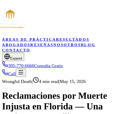
ÁREAS DE PRÁCTICA
RESULTADOS
ABOGADOS
RESEÑAS
NOSOTROS
BLOG
CONTACTO
Espanol
305-770-6666
Consulta Gratis
Call
Wrongful Death
|
4 min read
|
May 15, 2026
Reclamaciones por Muerte
Injusta en Florida — Una