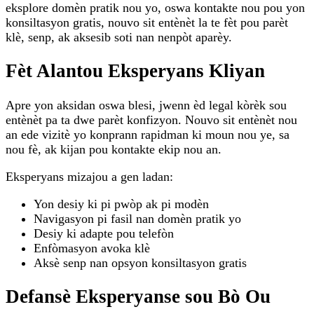
eksplore domèn pratik nou yo, oswa kontakte nou pou yon
konsiltasyon gratis, nouvo sit entènèt la te fèt pou parèt
klè, senp, ak aksesib soti nan nenpòt aparèy.
Fèt Alantou Eksperyans Kliyan
Apre yon aksidan oswa blesi, jwenn èd legal kòrèk sou
entènèt pa ta dwe parèt konfizyon. Nouvo sit entènèt nou
an ede vizitè yo konprann rapidman ki moun nou ye, sa
nou fè, ak kijan pou kontakte ekip nou an.
Eksperyans mizajou a gen ladan:
Yon desiy ki pi pwòp ak pi modèn
Navigasyon pi fasil nan domèn pratik yo
Desiy ki adapte pou telefòn
Enfòmasyon avoka klè
Aksè senp nan opsyon konsiltasyon gratis
Defansè Eksperyanse sou Bò Ou