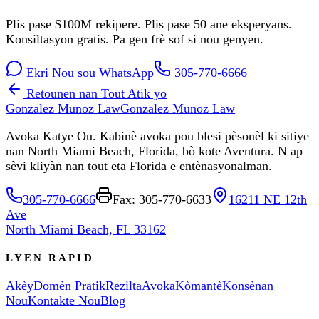
Plis pase $100M rekipere. Plis pase 50 ane eksperyans.
Konsiltasyon gratis. Pa gen frè sof si nou genyen.
Ekri Nou sou WhatsApp
305-770-6666
Retounen nan Tout Atik yo
Gonzalez Munoz Law
Gonzalez Munoz Law
Avoka Katye Ou. Kabinè avoka pou blesi pèsonèl ki sitiye
nan North Miami Beach, Florida, bò kote Aventura. N ap
sèvi kliyàn nan tout eta Florida e entènasyonalman.
305-770-6666
Fax: 305-770-6633
16211 NE 12th
Ave
North Miami Beach, FL 33162
LYEN RAPID
Akèy
Domèn Pratik
Rezilta
Avoka
Kòmantè
Konsènan
Nou
Kontakte Nou
Blog