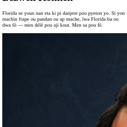
Florida se youn nan eta ki pi danjere pou pyeton yo. Si yon
machin frape ou pandan ou ap mache, lwa Florida ba ou
dwa fò — men délè pou aji kout. Men sa pou fè.