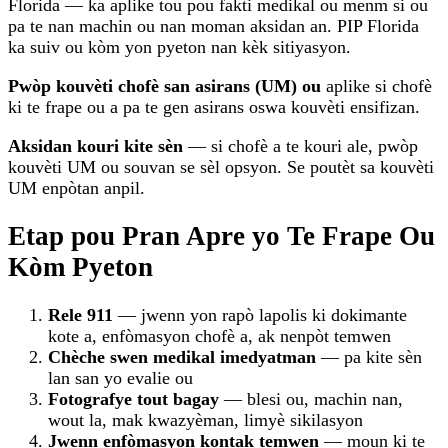
Florida — ka aplike tou pou fakti medikal ou menm si ou
pa te nan machin ou nan moman aksidan an. PIP Florida
ka suiv ou kòm yon pyeton nan kèk sitiyasyon.
Pwòp kouvèti chofè san asirans (UM) ou
aplike si chofè
ki te frape ou a pa te gen asirans oswa kouvèti ensifizan.
Aksidan kouri kite sèn
— si chofè a te kouri ale, pwòp
kouvèti UM ou souvan se sèl opsyon. Se poutèt sa kouvèti
UM enpòtan anpil.
Etap pou Pran Apre yo Te Frape Ou
Kòm Pyeton
Rele 911
— jwenn yon rapò lapolis ki dokimante
kote a, enfòmasyon chofè a, ak nenpòt temwen
Chèche swen medikal imedyatman
— pa kite sèn
lan san yo evalie ou
Fotografye tout bagay
— blesi ou, machin nan,
wout la, mak kwazyèman, limyè sikilasyon
Jwenn enfòmasyon kontak temwen
— moun ki te