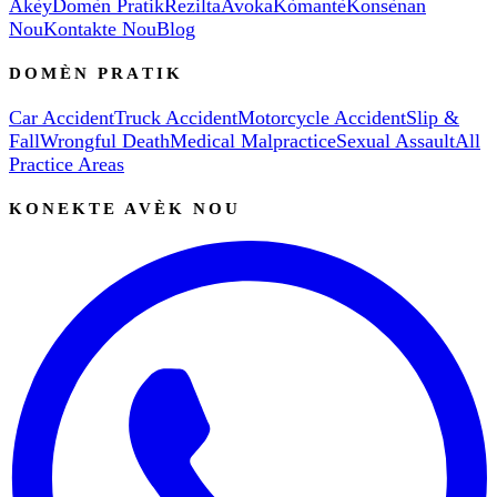
Akèy
Domèn Pratik
Rezilta
Avoka
Kòmantè
Konsènan
Nou
Kontakte Nou
Blog
DOMÈN PRATIK
Car Accident
Truck Accident
Motorcycle Accident
Slip &
Fall
Wrongful Death
Medical Malpractice
Sexual Assault
All
Practice Areas
KONEKTE AVÈK NOU