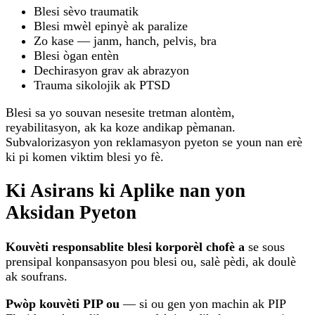
Blesi sèvo traumatik
Blesi mwèl epinyè ak paralize
Zo kase — janm, hanch, pelvis, bra
Blesi ògan entèn
Dechirasyon grav ak abrazyon
Trauma sikolojik ak PTSD
Blesi sa yo souvan nesesite tretman alontèm,
reyabilitasyon, ak ka koze andikap pèmanan.
Subvalorizasyon yon reklamasyon pyeton se youn nan erè
ki pi komen viktim blesi yo fè.
Ki Asirans ki Aplike nan yon
Aksidan Pyeton
Kouvèti responsablite blesi korporèl chofè a
se sous
prensipal konpansasyon pou blesi ou, salè pèdi, ak doulè
ak soufrans.
Pwòp kouvèti PIP ou
— si ou gen yon machin ak PIP