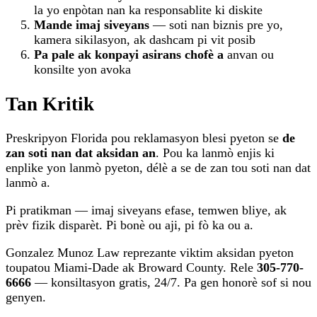
la yo enpòtan nan ka responsablite ki diskite
Mande imaj siveyans
— soti nan biznis pre yo,
kamera sikilasyon, ak dashcam pi vit posib
Pa pale ak konpayi asirans chofè a
anvan ou
konsilte yon avoka
Tan Kritik
Preskripyon Florida pou reklamasyon blesi pyeton se
de
zan soti nan dat aksidan an
. Pou ka lanmò enjis ki
enplike yon lanmò pyeton, délè a se de zan tou soti nan dat
lanmò a.
Pi pratikman — imaj siveyans efase, temwen bliye, ak
prèv fizik disparèt. Pi bonè ou aji, pi fò ka ou a.
Gonzalez Munoz Law reprezante viktim aksidan pyeton
toupatou Miami-Dade ak Broward County. Rele
305-770-
6666
— konsiltasyon gratis, 24/7. Pa gen honorè sof si nou
genyen.