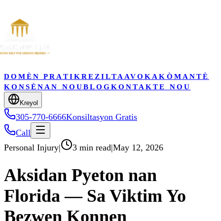
DOMÈN PRATIK
REZILTA
AVOKA
KÒMANTÈ
KONSÈNAN NOU
BLOG
KONTAKTE NOU
Kreyol
305-770-6666
Konsiltasyon Gratis
Call
Personal Injury
|
3 min read
|
May 12, 2026
Aksidan Pyeton nan
Florida — Sa Viktim Yo
Bezwen Konnen