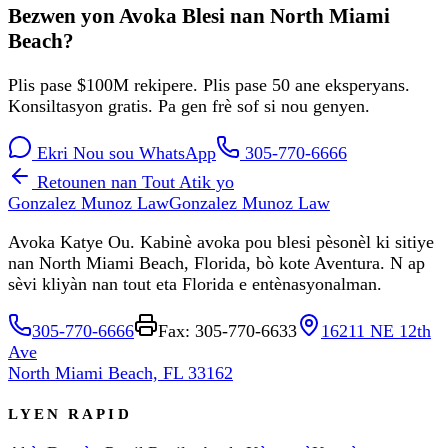
Bezwen yon Avoka Blesi nan North Miami
Beach?
Plis pase $100M rekipere. Plis pase 50 ane eksperyans.
Konsiltasyon gratis. Pa gen frè sof si nou genyen.
Ekri Nou sou WhatsApp
305-770-6666
Retounen nan Tout Atik yo
Gonzalez Munoz Law
Gonzalez Munoz Law
Avoka Katye Ou. Kabinè avoka pou blesi pèsonèl ki sitiye
nan North Miami Beach, Florida, bò kote Aventura. N ap
sèvi kliyàn nan tout eta Florida e entènasyonalman.
305-770-6666
Fax: 305-770-6633
16211 NE 12th
Ave
North Miami Beach, FL 33162
LYEN RAPID