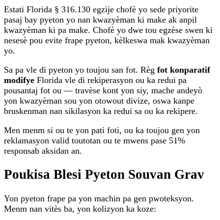
Estati Florida § 316.130 egzije chofè yo sede priyorite
pasaj bay pyeton yo nan kwazyèman ki make ak anpil
kwazyèman ki pa make. Chofè yo dwe tou egzèse swen ki
nesesè pou evite frape pyeton, kèlkeswa mak kwazyèman
yo.
Sa pa vle di pyeton yo toujou san fot. Règ
fot konparatif
modifye
Florida vle di rekiperasyon ou ka redui pa
pousantaj fot ou — travèse kont yon siy, mache andeyò
yon kwazyèman sou yon otowout divize, oswa kanpe
bruskenman nan sikilasyon ka redui sa ou ka rekipere.
Men menm si ou te yon pati foti, ou ka toujou gen yon
reklamasyon valid toutotan ou te mwens pase 51%
responsab aksidan an.
Poukisa Blesi Pyeton Souvan Grav
Yon pyeton frape pa yon machin pa gen pwoteksyon.
Menm nan vitès ba, yon kolizyon ka koze: