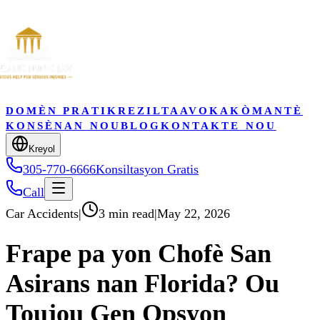
DOMÈN PRATIK
REZILTA
AVOKA
KÒMANTÈ
KONSÈNAN NOU
BLOG
KONTAKTE NOU
Kreyol
305-770-6666
Konsiltasyon Gratis
Call
Car Accidents
|
3 min read
|
May 22, 2026
Frape pa yon Chofè San
Asirans nan Florida? Ou
Toujou Gen Opsyon