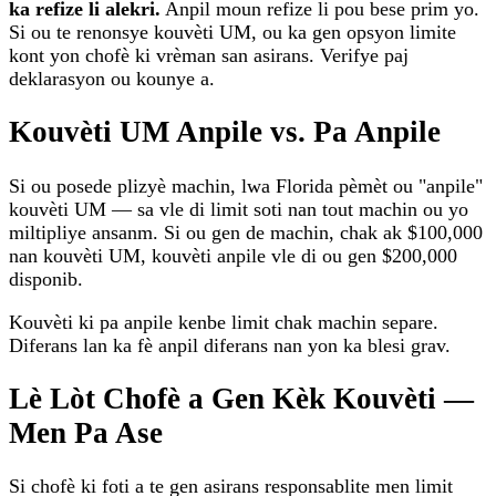
ka refize li alekri.
Anpil moun refize li pou bese prim yo.
Si ou te renonsye kouvèti UM, ou ka gen opsyon limite
kont yon chofè ki vrèman san asirans. Verifye paj
deklarasyon ou kounye a.
Kouvèti UM Anpile vs. Pa Anpile
Si ou posede plizyè machin, lwa Florida pèmèt ou "anpile"
kouvèti UM — sa vle di limit soti nan tout machin ou yo
miltipliye ansanm. Si ou gen de machin, chak ak $100,000
nan kouvèti UM, kouvèti anpile vle di ou gen $200,000
disponib.
Kouvèti ki pa anpile kenbe limit chak machin separe.
Diferans lan ka fè anpil diferans nan yon ka blesi grav.
Lè Lòt Chofè a Gen Kèk Kouvèti —
Men Pa Ase
Si chofè ki foti a te gen asirans responsablite men limit