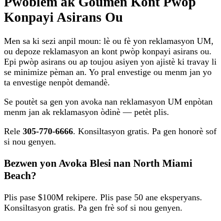
Pwoblèm ak Goumen Kont Pwòp
Konpayi Asirans Ou
Men sa ki sezi anpil moun: lè ou fè yon reklamasyon UM,
ou depoze reklamasyon an kont pwòp konpayi asirans ou.
Epi pwòp asirans ou ap toujou asiyen yon ajistè ki travay li
se minimize pèman an. Yo pral envestige ou menm jan yo
ta envestige nenpòt demandè.
Se poutèt sa gen yon avoka nan reklamasyon UM enpòtan
menm jan ak reklamasyon òdinè — petèt plis.
Rele
305-770-6666
. Konsiltasyon gratis. Pa gen honorè sof
si nou genyen.
Bezwen yon Avoka Blesi nan North Miami
Beach?
Plis pase $100M rekipere. Plis pase 50 ane eksperyans.
Konsiltasyon gratis. Pa gen frè sof si nou genyen.