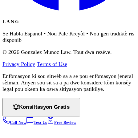
LANG
Se Habla Espanol • Nou Pale Kreyòl • Nou gen tradiktè ris
disponib
©
2026
Gonzalez Munoz Law. Tout dwa rezève.
Privacy Policy
·
Terms of Use
Enfòmasyon ki sou sitwèb sa a se pou enfòmasyon jeneral
sèlman. Anyen sou sit sa a pa dwe konsidere kòm konsèy
legal pou okenn ka oswa sitiyasyon patikilye.
Konsiltasyon Gratis
Call Now
Text Us
Free Review