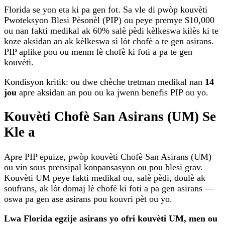
Florida se yon eta ki pa gen fot. Sa vle di pwòp kouvèti
Pwoteksyon Blesi Pèsonèl (PIP) ou peye premye $10,000
ou nan fakti medikal ak 60% salè pèdi kèlkeswa kilès ki te
koze aksidan an ak kèlkeswa si lòt chofè a te gen asirans.
PIP aplike pou ou menm lè chofè ki foti a pa te gen
kouvèti.
Kondisyon kritik: ou dwe chèche tretman medikal nan
14
jou
apre aksidan an pou ou ka jwenn benefis PIP ou yo.
Kouvèti Chofè San Asirans (UM) Se
Kle a
Apre PIP epuize, pwòp kouvèti Chofè San Asirans (UM)
ou vin sous prensipal konpansasyon ou pou blesi grav.
Kouvèti UM peye fakti medikal ou, salè pèdi, doulè ak
soufrans, ak lòt domaj lè chofè ki foti a pa gen asirans —
oswa pa gen ase asirans pou kouvri pèt ou yo.
Lwa Florida egzije asirans yo ofri kouvèti UM, men ou