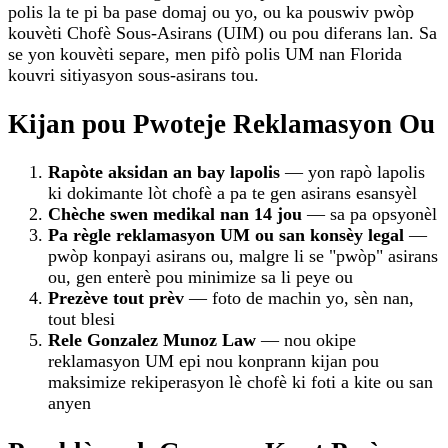
polis la te pi ba pase domaj ou yo, ou ka pouswiv pwòp
kouvèti Chofè Sous-Asirans (UIM) ou pou diferans lan. Sa
se yon kouvèti separe, men pifò polis UM nan Florida
kouvri sitiyasyon sous-asirans tou.
Kijan pou Pwoteje Reklamasyon Ou
Rapòte aksidan an bay lapolis
— yon rapò lapolis
ki dokimante lòt chofè a pa te gen asirans esansyèl
Chèche swen medikal nan 14 jou
— sa pa opsyonèl
Pa règle reklamasyon UM ou san konsèy legal
—
pwòp konpayi asirans ou, malgre li se "pwòp" asirans
ou, gen enterè pou minimize sa li peye ou
Prezève tout prèv
— foto de machin yo, sèn nan,
tout blesi
Rele Gonzalez Munoz Law
— nou okipe
reklamasyon UM epi nou konprann kijan pou
maksimize rekiperasyon lè chofè ki foti a kite ou san
anyen