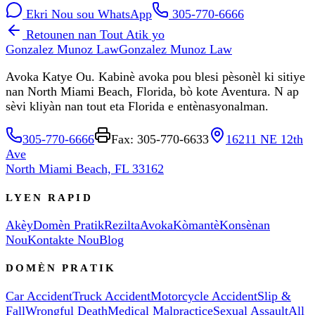
Ekri Nou sou WhatsApp
305-770-6666
Retounen nan Tout Atik yo
Gonzalez Munoz Law
Gonzalez Munoz Law
Avoka Katye Ou. Kabinè avoka pou blesi pèsonèl ki sitiye
nan North Miami Beach, Florida, bò kote Aventura. N ap
sèvi kliyàn nan tout eta Florida e entènasyonalman.
305-770-6666
Fax: 305-770-6633
16211 NE 12th
Ave
North Miami Beach, FL 33162
LYEN RAPID
Akèy
Domèn Pratik
Rezilta
Avoka
Kòmantè
Konsènan
Nou
Kontakte Nou
Blog
DOMÈN PRATIK
Car Accident
Truck Accident
Motorcycle Accident
Slip &
Fall
Wrongful Death
Medical Malpractice
Sexual Assault
All