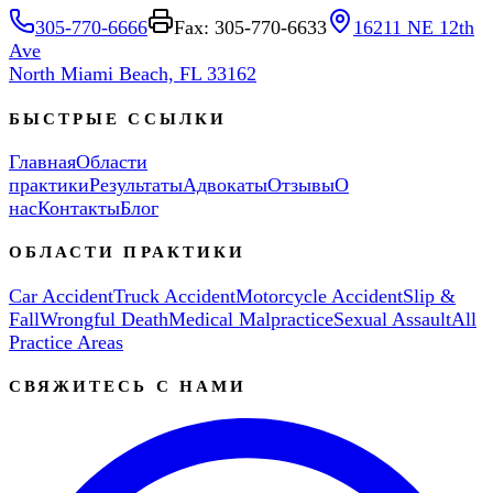
305-770-6666
Fax: 305-770-6633
16211 NE 12th
Ave
North Miami Beach, FL 33162
БЫСТРЫЕ ССЫЛКИ
Главная
Области
практики
Результаты
Адвокаты
Отзывы
О
нас
Контакты
Блог
ОБЛАСТИ ПРАКТИКИ
Car Accident
Truck Accident
Motorcycle Accident
Slip &
Fall
Wrongful Death
Medical Malpractice
Sexual Assault
All
Practice Areas
СВЯЖИТЕСЬ С НАМИ