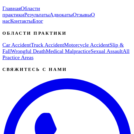
Главная
Области
практики
Результаты
Адвокаты
Отзывы
О
нас
Контакты
Блог
ОБЛАСТИ ПРАКТИКИ
Car Accident
Truck Accident
Motorcycle Accident
Slip &
Fall
Wrongful Death
Medical Malpractice
Sexual Assault
All
Practice Areas
СВЯЖИТЕСЬ С НАМИ